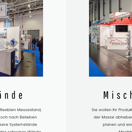
ände
Misc
flexiblen Messestand,
Sie wollen Ihr Produk
nnoch nach Belieben
der Masse abheben
unsere Systemstände
planen und ein
 oder schwarze Wände
Mischb